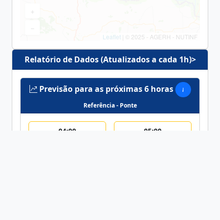
+
−
Leaflet
| © 2025 - AGERH - NUTINF
Relatório de Dados (Atualizados a cada 1h)>
Previsão para as próximas 6 horas
Referência - Ponte
04:00
05:00
Prev.:
0.98
m
Prev.:
0.98
m
06:00
07:00
Prev.:
0.98
m
Prev.:
0.98
m
08:00
09:00
Prev.:
0.98
m
Prev.:
0.98
m