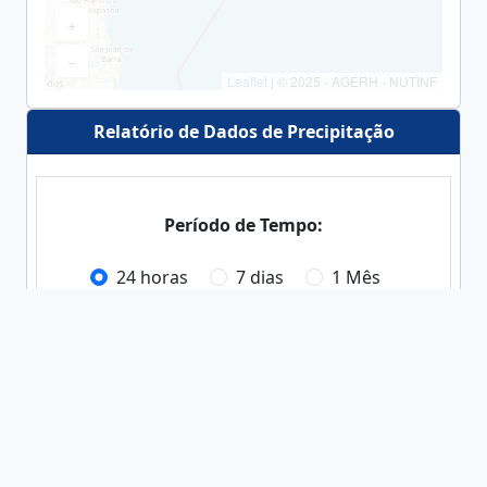
+
−
Leaflet
| © 2025 - AGERH - NUTINF
Relatório de Dados de Precipitação
Período de Tempo:
24 horas
7 dias
1 Mês
3 Meses
6 Meses
1 Ano
Os dados são atualizados a cada uma hora.